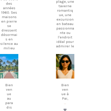
plage, une
des
taverne
années
romantiq
1960. Ses
ue, une
maisons
excursion
en pierre
en bateau
se
passionna
dressent
nte ou
désormai
l'endroit
s en
idéal pour
silence au
admirer le
milieu
coucher
des
de soleil,
oliviers,
je suis là
témoigna
carpediem.tr
carpediem.tr
pour vous
avel.guide
avel.guide
nt d'une
aider à
époque
découvrir
révolue.
Déc 7
18
l'île
novembre
Ces
comme
dernières
Bien
Bien
jamais
années, le
ven
ven
auparavan
cœur du
ue
ue à
t.
village a
au
Pai,
retrouvé
Des
para
...
une
vacances
dis
nouvelle
parfaites,