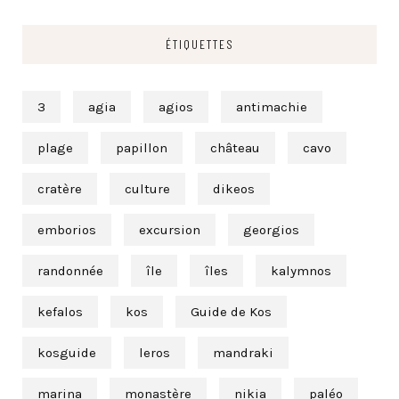
ÉTIQUETTES
3
agia
agios
antimachie
plage
papillon
château
cavo
cratère
culture
dikeos
emborios
excursion
georgios
randonnée
île
îles
kalymnos
kefalos
kos
Guide de Kos
kosguide
leros
mandraki
marina
monastère
nikia
paléo