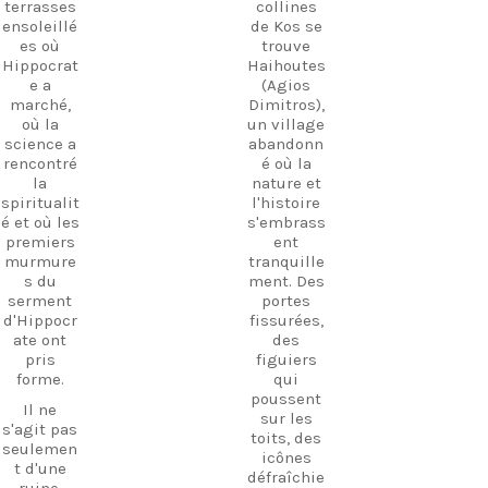
terrasses
collines
emplit
l'île de
ensoleillé
de Kos se
l'air,
Kos.
es où
trouve
créant
Hippocrat
Haihoutes
une
Découvrez
e a
(Agios
atmosphè
Kos. Vivez
marché,
Dimitros),
re
davantag
où la
un village
magique
e
science a
abandonn
que l'on
d'expérien
rencontré
é où la
ne
ces. Créez
la
nature et
retrouve
des
spiritualit
l'histoire
nulle part
souvenirs.
é et où les
s'embrass
ailleurs à
premiers
ent
Kos.
Suivez-
murmure
tranquille
Promenez
nous et
s du
ment. Des
-vous
commenc
serment
portes
parmi les
ez dès
d'Hippocr
fissurées,
ruines,
aujourd’h
ate ont
des
visitez le
ui à
pris
figuiers
petit
planifier
forme.
qui
musée et
votre
poussent
découvrez
prochaine
Il ne
sur les
l'hospitali
aventure !
s'agit pas
toits, des
té
seulemen
#Kos
icônes
authentiq
t d'une
#VisitKos
défraîchie
ue de l'île
ruine,