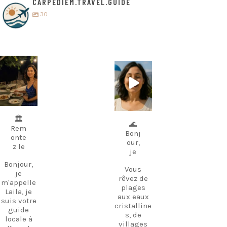
CARPEDIEM.TRAVEL.GUIDE
30
carpediem.tr
carpediem.tr
avel.guide
avel.guide
5 juillet
25 juin
🏛️
🌊
Rem
Bonj
onte
our,
z le
je
Bonjour,
Vous
je
rêvez de
m'appelle
plages
Laila, je
aux eaux
suis votre
cristalline
guide
s, de
locale à
villages