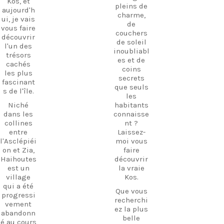
Kos, et
pleins de
aujourd'h
charme,
ui, je vais
de
vous faire
couchers
découvrir
de soleil
l'un des
inoubliabl
trésors
es et de
cachés
coins
les plus
secrets
fascinant
que seuls
s de l'île.
les
Niché
habitants
dans les
connaisse
collines
nt ?
entre
Laissez-
l'Asclépiéi
moi vous
on et Zia,
faire
Haihoutes
découvrir
est un
la vraie
village
Kos.
qui a été
Que vous
progressi
recherchi
vement
ez la plus
abandonn
belle
é au cours