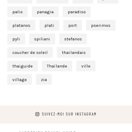
palio
panagia
paradiso
platanos
plati
port
pserimos
pyli
spiliani
stefanos
coucher de soleil
thaïlandais
thaiguide
Thaïlande
ville
village
zia
SUIVEZ-MOI SUR INSTAGRAM