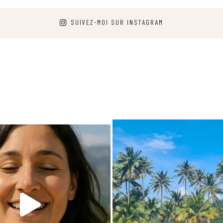
SUIVEZ-MOI SUR INSTAGRAM
arpediem.travel.guide
carpediem.travel.gui
25 juin
Déc 7