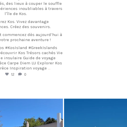
és, des lieux à couper le souffle
périences inoubliables à travers
l'île de Kos.
rez Kos. Vivez davantage
nces. Créez des souvenirs.
et commencez dès aujourd’hui à
 votre prochaine aventure !
os #KosIsland #GreekIslands
écouvrir Kos Trésors cachés Vie
ie insulaire Guide de voyage
èce Carpe Diem LU Explorer Kos
Grèce Inspiration voyage
...
12
0
arpediem.travel.guide
carpediem.travel.gui
17 septembre
3 septembre