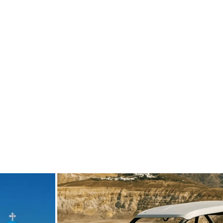
de
carpediem.travel.guide
1er septembre