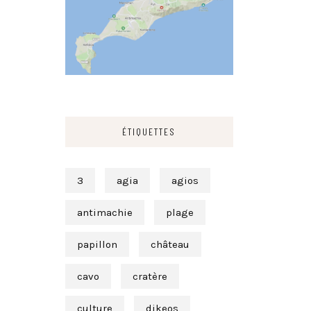
ÉTIQUETTES
3
agia
agios
antimachie
plage
papillon
château
cavo
cratère
culture
dikeos