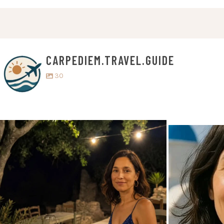
CARPEDIEM.TRAVEL.GUIDE
30
carpediem.travel.guide
c
5 juillet