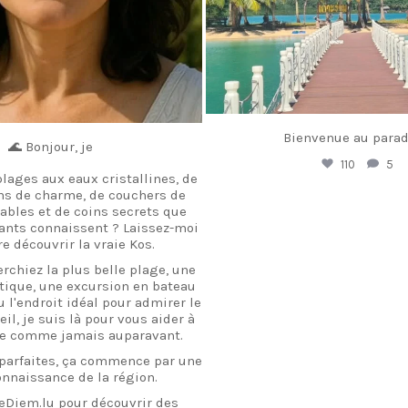
Bienvenue au parad
🌊 Bonjour, je
110
5
lages aux eaux cristallines, de
ins de charme, de couchers de
iables et de coins secrets que
tants connaissent ? Laissez-moi
re découvrir la vraie Kos.
rchiez la plus belle plage, une
tique, une excursion en bateau
 l'endroit idéal pour admirer le
il, je suis là pour vous aider à
île comme jamais auparavant.
parfaites, ça commence par une
nnaissance de la région.
eDiem.lu pour découvrir des