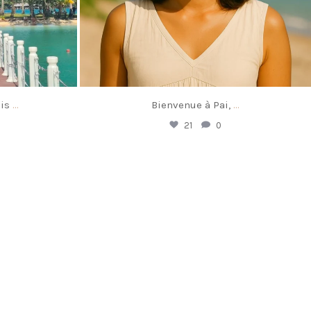
is
...
Bienvenue à Pai,
...
21
0