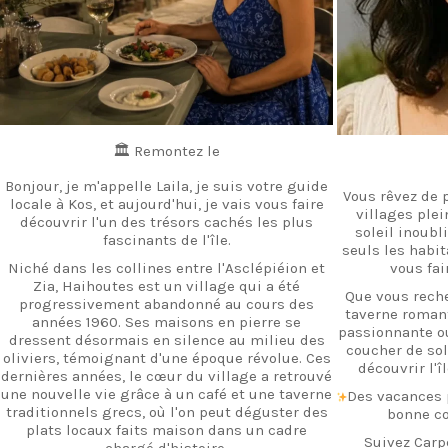
🏛️ Remontez le
Bonjour, je m'appelle Laila, je suis votre guide
Vous rêvez de p
locale à Kos, et aujourd'hui, je vais vous faire
villages ple
découvrir l'un des trésors cachés les plus
soleil inoubl
fascinants de l'île.
seuls les habi
Niché dans les collines entre l'Asclépiéion et
vous fai
Zia, Haihoutes est un village qui a été
Que vous reche
progressivement abandonné au cours des
taverne roman
années 1960. Ses maisons en pierre se
passionnante ou
dressent désormais en silence au milieu des
coucher de sole
oliviers, témoignant d'une époque révolue. Ces
découvrir l'
dernières années, le cœur du village a retrouvé
une nouvelle vie grâce à un café et une taverne
Des vacances 
traditionnels grecs, où l'on peut déguster des
bonne co
plats locaux faits maison dans un cadre
Suivez Carp
chargé d'histoire.