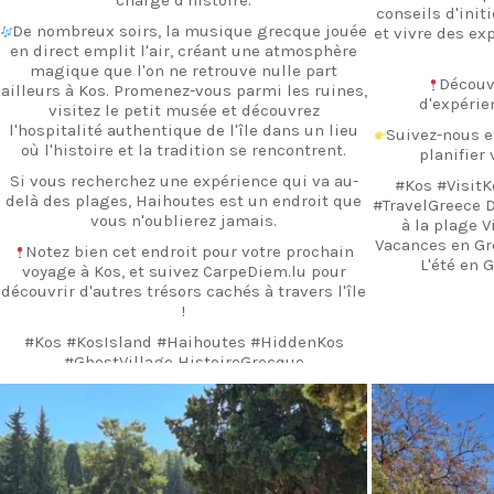
conseils d'initi
De nombreux soirs, la musique grecque jouée
et vivre des ex
en direct emplit l'air, créant une atmosphère
magique que l'on ne retrouve nulle part
Découv
ailleurs à Kos. Promenez-vous parmi les ruines,
d'expérie
visitez le petit musée et découvrez
l'hospitalité authentique de l'île dans un lieu
Suivez-nous 
où l'histoire et la tradition se rencontrent.
planifier
Si vous recherchez une expérience qui va au-
#Kos #VisitK
delà des plages, Haihoutes est un endroit que
#TravelGreece D
vous n'oublierez jamais.
à la plage V
Vacances en Gr
Notez bien cet endroit pour votre prochain
L'été en 
voyage à Kos, et suivez CarpeDiem.lu pour
découvrir d'autres trésors cachés à travers l'île
!
#Kos #KosIsland #Haihoutes #HiddenKos
#GhostVillage HistoireGrecque
GrèceAuthentique VisiterKos VoyagerEnGrèce
CuisineGrecque TaverneTraditionnelle
carpediem.travel.guide
c
DécouvrirKos CarpeDiemLU VoyagerAvecLaila
AventuresInsulaires
...
18 septembre
10
0