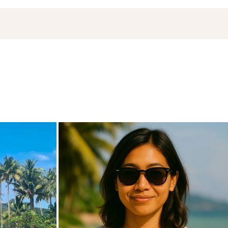
de
carpediem.travel.guide
18 novembre