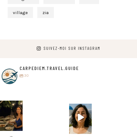
village
zia
SUIVEZ-MOI SUR INSTAGRAM
CARPEDIEM.TRAVEL.GUIDE
30
carpediem.tr
carpediem.tr
avel.guide
avel.guide
5 juillet
25 juin