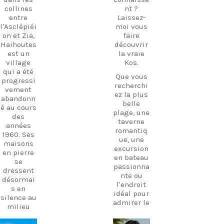
collines
nt ?
entre
Laissez-
l'Asclépiéi
moi vous
on et Zia,
faire
Haihoutes
découvrir
est un
la vraie
village
Kos.
qui a été
Que vous
progressi
recherchi
vement
ez la plus
abandonn
belle
é au cours
plage, une
des
taverne
années
romantiq
1960. Ses
ue, une
maisons
excursion
en pierre
en bateau
se
passionna
dressent
nte ou
désormai
l'endroit
s en
idéal pour
silence au
admirer le
milieu
coucher
des
de soleil,