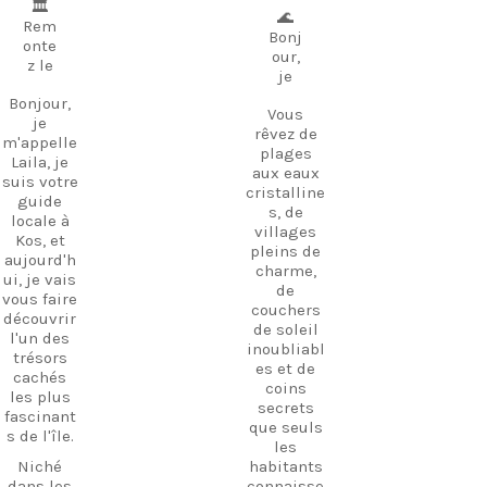
🏛️
🌊
Rem
Bonj
onte
our,
z le
je
Bonjour,
Vous
je
rêvez de
m'appelle
plages
Laila, je
aux eaux
suis votre
cristalline
guide
s, de
locale à
villages
Kos, et
pleins de
aujourd'h
charme,
ui, je vais
de
vous faire
couchers
découvrir
de soleil
l'un des
inoubliabl
trésors
es et de
cachés
coins
les plus
secrets
fascinant
que seuls
s de l'île.
les
Niché
habitants
dans les
connaisse