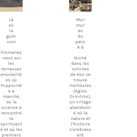
maison
conseils
dans un
18
17
d'initiés,
septembre
septembre
cadre
des lieux
chargé
Là
Mur
à couper
d'histoire.
où
mur
le souffle
la
es
De
et vivre
guér
du
nombreux
des
ison
pass
soirs, la
expérienc
é à
musique
es
Promenez
grecque
inoubliabl
-vous sur
Niché
jouée en
es à
les
dans les
direct
travers
terrasses
collines
emplit
l'île de
ensoleillé
de Kos se
l'air,
Kos.
es où
trouve
créant
Hippocrat
Haihoutes
une
Découvrez
e a
(Agios
atmosphè
Kos. Vivez
marché,
Dimitros),
re
davantag
où la
un village
magique
e
science a
abandonn
que l'on
d'expérien
rencontré
é où la
ne
ces. Créez
la
nature et
retrouve
des
spiritualit
l'histoire
nulle part
souvenirs.
é et où les
s'embrass
ailleurs à
premiers
ent
Kos.