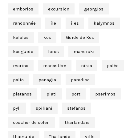
emborios
excursion
georgios
randonnée
île
îles
kalymnos
kefalos
kos
Guide de Kos
kosguide
leros
mandraki
marina
monastère
nikia
paléo
palio
panagia
paradiso
platanos
plati
port
pserimos
pyli
spiliani
stefanos
coucher de soleil
thaïlandais
thaiguide
Thaïlande
ville