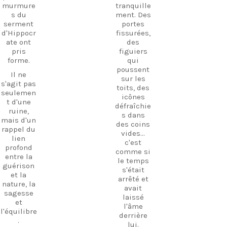
Suivez-
murmure
tranquille
Promenez
nous et
s du
ment. Des
-vous
commenc
serment
portes
parmi les
ez dès
d'Hippocr
fissurées,
ruines,
aujourd’h
ate ont
des
visitez le
ui à
pris
figuiers
petit
planifier
forme.
qui
musée et
votre
poussent
découvrez
prochaine
Il ne
sur les
l'hospitali
aventure !
s'agit pas
toits, des
té
seulemen
#Kos
icônes
authentiq
t d'une
#VisitKos
défraîchie
ue de l'île
ruine,
#KosIslan
s dans
dans un
mais d'un
d
des coins
lieu où
rappel du
#GreekIsl
vides...
l'histoire
lien
ands
c'est
et la
profond
#TravelGr
comme si
tradition
entre la
eece
le temps
se
guérison
Découvrir
s'était
rencontre
et la
Kos
arrêté et
nt.
nature, la
Trésors
avait
sagesse
Si vous
cachés
laissé
et
recherche
Vie à la
l'âme
l'équilibre
z une
plage Vie
derrière
.
expérienc
insulaire
lui.