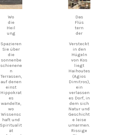
ps,
erwacht,
18.
17.
atembera
September
September
wo man
ubende
inmitten
Wo
Das
Orte und
historisch
die
Flüs
unverges
er Kulisse
Heil
tern
sliche
hausgem
ung
der
Erlebniss
achte
e auf ganz
regionale
Spazieren
Versteckt
Kos.
Gerichte
Sie über
in den
genießen
die
Hügeln
kann.
Entdecke
sonnenbe
von Kos
n Sie Kos.
schienene
liegt
An
Erleben
n
Haihoutes
vielen
Sie mehr.
Terrassen,
(Agios
Abenden
Schaffen
auf denen
Dimitros),
liegt
Sie
einst
ein
griechisc
Erinnerun
Hippokrat
verlassen
he Live-
gen.
es
es Dorf, in
Musik in
wandelte,
dem sich
der Luft
Folge
wo
Natur und
und
uns und
Wissensc
Geschicht
schafft
plane
haft und
e leise
eine
noch
Spiritualit
umarmen.
magische
heute
ät
Rissige
Atmosphä
dein