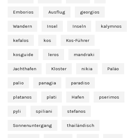
Emborios
Ausflug
georgios
Wandern
Insel
Inseln
kalymnos
kefalos
kos
Kos-Führer
kosguide
leros
mandraki
Jachthafen
Kloster
nikia
Paläo
palio
panagia
paradiso
platanos
plati
Hafen
pserimos
pyli
spiliani
stefanos
Sonnenuntergang
thailändisch