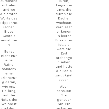
aufeinand
Türen,
re, wie
nächstes
er trafen
Feigenbä
man sie
Abenteuer
und wo
ume, die
sonst
!
die ersten
durch die
nirgendw
#Kos
Worte des
Dächer
o auf Kos
#VisitKos
Hippokrat
wachsen,
findet.
#KosIslan
ischen
verblasst
Schlender
d
Eides
e Ikonen
n Sie
#GreekIsl
Gestalt
in leeren
durch die
ands
annahme
Ecken... es
Ruinen,
#TravelGr
n.
ist, als
besuchen
eece
wäre die
Sie das
Es ist
Entdecke
Zeit
kleine
nicht nur
Kos
stehenge
Museum
eine
Verborgen
blieben
und
Ruine,
eSchätze
und hätte
erleben
sondern
Strandleb
die Seele
Sie
eine
en
zurückgel
authentis
Erinnerun
Insellebe
assen.
che
g daran,
n
Inselgastf
wie eng
Aber
Reiseführ
reundsch
Heilung
schauen
er
aft an
mit der
Sie
UrlaubInG
einem Ort,
Natur, der
genauer
riechenla
an dem
Weisheit
hin: ein
nd
Geschicht
und dem
restaurier