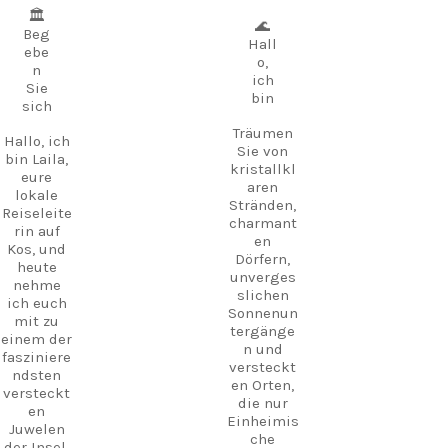
🏛️
🌊
Beg
Hall
ebe
o,
n
ich
Sie
bin
sich
Träumen
Hallo, ich
Sie von
bin Laila,
kristallkl
eure
aren
lokale
Stränden,
Reiseleite
charmant
rin auf
en
Kos, und
Dörfern,
heute
unverges
nehme
slichen
ich euch
Sonnenun
mit zu
tergänge
einem der
n und
fasziniere
versteckt
ndsten
en Orten,
versteckt
die nur
en
Einheimis
Juwelen
che
der Insel.