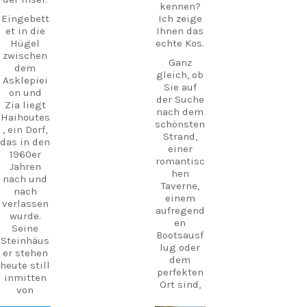
kennen?
Eingebett
Ich zeige
et in die
Ihnen das
Hügel
echte Kos.
zwischen
Ganz
dem
gleich, ob
Asklepiei
Sie auf
on und
der Suche
Zia liegt
nach dem
Haihoutes
schönsten
, ein Dorf,
Strand,
das in den
einer
1960er
romantisc
Jahren
hen
nach und
Taverne,
nach
einem
verlassen
aufregend
wurde.
en
Seine
Bootsausf
Steinhäus
lug oder
er stehen
dem
heute still
perfekten
inmitten
Ort sind,
von
um den
Olivenbäu