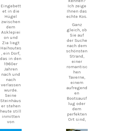
kennen?
Versuche
genen
Eingebett
Ich zeige
mal, es
Insel
et in die
Ihnen das
laut
Kalymnos
Hügel
echte Kos.
auszuspre
– ideal,
zwischen
chen:
Ganz
wenn Sie
dem
gleich, ob
Ähm… DÁ…
Ihr Kos-
Asklepiei
Sie auf
xi.
Abenteuer
on und
der Suche
um ein
Zia liegt
Wenn du
nach dem
wenig
Haihoutes
das
schönsten
Inselhopp
, ein Dorf,
nächste
Strand,
ing
das in den
Mal auf
einer
ergänzen
1960er
Kos bist,
romantisc
möchten.
Jahren
halte mal
hen
nach und
die Ohren
Taverne,
nach
offen.
einem
verlassen
Sobald du
CarpeDie
aufregend
wurde.
es kennst,
m-Tipp:
en
Seine
wirst du
Fahren
Bootsausf
Steinhäus
es
Sie nicht
lug oder
er stehen
plötzlich
einfach
dem
heute still
überall
nur durch
perfekten
inmitten
hören.
Mastichar
Ort sind,
von
i, wenn
um den
Aber es
Olivenbäu
Sie zur
Sonnenun