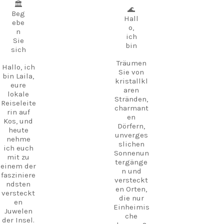
griechisc
🏛️
deinen
🌊
hen Kaffee
Beg
Freunden
Hall
und
ebe
am
o,
bleiben
n
Strand?
ich
Sie noch
Sie
Endáxi!
bin
ein wenig,
sich
Es ist
um einen
Träumen
eines
dieser
Hallo, ich
Sie von
dieser
Sonnenun
bin Laila,
kristallkl
kleinen
tergänge
eure
aren
Wörter,
zu
lokale
Stränden,
durch die
genießen,
Reiseleite
charmant
Griechisc
bei denen
rin auf
en
h
man die
Kos, und
Dörfern,
plötzlich
Zeit
heute
unverges
viel
vergisst.
nehme
slichen
einfacher
ich euch
Der Hafen
Sonnenun
erscheint.
mit zu
ist
tergänge
einem der
außerdem
n und
fasziniere
Aussprac
der
versteckt
ndsten
he: en-
Abfahrtso
en Orten,
versteckt
DAH-xi
rt für
die nur
en
Griechisc
Fähren
Einheimis
Juwelen
h: Εντάξει
zur
che
der Insel.
nahegele