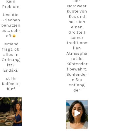
der
Kein
Nordwest
Problem
küste von
Und die
Kos und
Griechen
hat sich
benutzen
einen
es … sehr
Großteil
oft.
seiner
traditione
Jemand
llen
fragt, ob
Atmosphä
alles in
re als
Ordnung
Küstendor
ist?
f bewahrt.
Endáxi.
Schlender
Ist Ihr
n Sie
Kaffee in
entlang
fünf
der
Minuten
Uferprome
fertig?
nade,
Endáxi.
gönnen
carpediem.tr
carpediem.tr
avel.guide
avel.guide
Sie sich
Triffst du
frischen
dich
Fisch oder
5. Juli
25. Juni
später
einen
mit