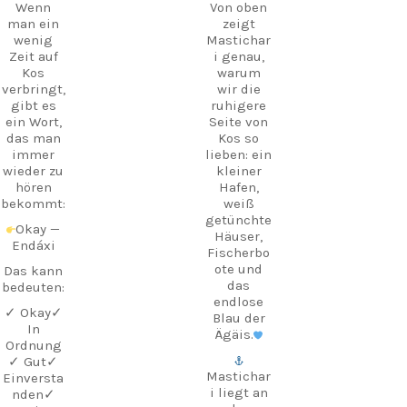
Wenn
Von oben
man ein
zeigt
wenig
Mastichar
Zeit auf
i genau,
Kos
warum
verbringt,
wir die
gibt es
ruhigere
ein Wort,
Seite von
das man
Kos so
immer
lieben: ein
wieder zu
kleiner
hören
Hafen,
bekommt:
weiß
getünchte
Okay —
Häuser,
Endáxi
Fischerbo
ote und
Das kann
das
bedeuten:
endlose
✓ Okay
✓
Blau der
In
Ägäis.
Ordnung
✓ Gut
✓
Mastichar
Einversta
i liegt an
nden
✓