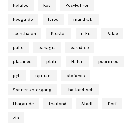
kefalos
kos
Kos-Führer
kosguide
leros
mandraki
Jachthafen
Kloster
nikia
Paläo
palio
panagia
paradiso
platanos
plati
Hafen
pserimos
pyli
spiliani
stefanos
Sonnenuntergang
thailändisch
thaiguide
thailand
Stadt
Dorf
zia