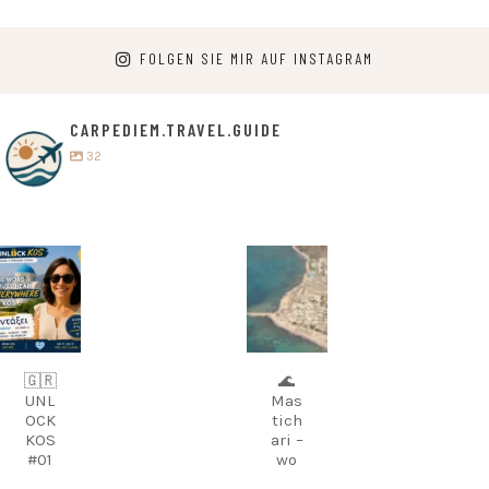
FOLGEN SIE MIR AUF INSTAGRAM
CARPEDIEM.TRAVEL.GUIDE
32
carpediem.tr
carpediem.tr
avel.guide
avel.guide
9.
8.
August
August
🇬🇷
🌊
UNL
Mas
OCK
tich
KOS
ari –
#01
wo