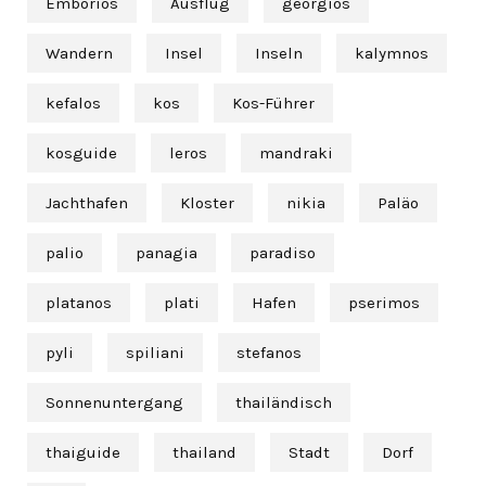
Emborios
Ausflug
georgios
Wandern
Insel
Inseln
kalymnos
kefalos
kos
Kos-Führer
kosguide
leros
mandraki
Jachthafen
Kloster
nikia
Paläo
palio
panagia
paradiso
platanos
plati
Hafen
pserimos
pyli
spiliani
stefanos
Sonnenuntergang
thailändisch
thaiguide
thailand
Stadt
Dorf