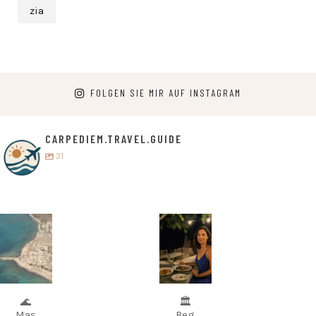
zia
FOLGEN SIE MIR AUF INSTAGRAM
CARPEDIEM.TRAVEL.GUIDE
31
carpediem.tr
carpediem.tr
avel.guide
avel.guide
8.
5. Juli
August
🌊
🏛️
Mas
Beg