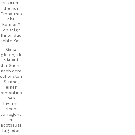
Abfahrtso
en Orten,
inmitten
rt für
die nur
historisch
Fähren
Einheimis
er Kulisse
zur
che
hausgem
nahegele
kennen?
achte
genen
Ich zeige
regionale
Insel
Ihnen das
Gerichte
Kalymnos
echte Kos.
genießen
– ideal,
kann.
Ganz
wenn Sie
gleich, ob
Ihr Kos-
An
Sie auf
Abenteuer
vielen
der Suche
um ein
Abenden
nach dem
wenig
liegt
schönsten
Inselhopp
griechisc
Strand,
ing
he Live-
einer
ergänzen
Musik in
romantisc
möchten.
der Luft
hen
und
Taverne,
schafft
einem
eine
CarpeDie
aufregend
magische
m-Tipp:
en
Atmosphä
Fahren
Bootsausf
re, wie
Sie nicht
lug oder
man sie
einfach