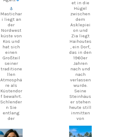
et in die
Hügel
Mastichar
zwischen
i liegt an
dem
der
Asklepiei
Nordwest
on und
küste von
Zia liegt
Kos und
Haihoutes
hat sich
, ein Dorf,
einen
das in den
Großteil
1960er
seiner
Jahren
traditione
nach und
llen
nach
Atmosphä
verlassen
re als
wurde.
Küstendor
Seine
f bewahrt.
Steinhäus
Schlender
er stehen
n Sie
heute still
entlang
inmitten
der
von
Uferprome
Olivenbäu
nade,
men und
gönnen
erzählen
carpediem.tr
carpediem.tr