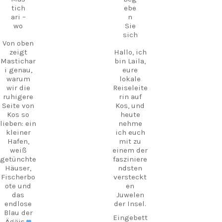
tich
ebe
ari –
n
wo
Sie
sich
Von oben
zeigt
Hallo, ich
Mastichar
bin Laila,
i genau,
eure
warum
lokale
wir die
Reiseleite
ruhigere
rin auf
Seite von
Kos, und
Kos so
heute
lieben: ein
nehme
kleiner
ich euch
Hafen,
mit zu
weiß
einem der
getünchte
fasziniere
Häuser,
ndsten
Fischerbo
versteckt
ote und
en
das
Juwelen
endlose
der Insel.
Blau der
Eingebett
Ägäis.