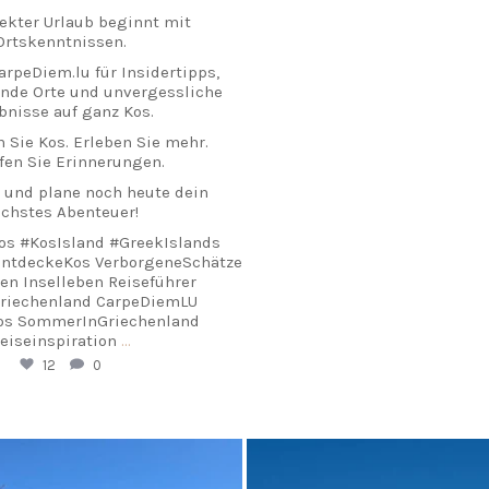
fekter Urlaub beginnt mit
Ortskenntnissen.
arpeDiem.lu für Insidertipps,
nde Orte und unvergessliche
bnisse auf ganz Kos.
 Sie Kos. Erleben Sie mehr.
fen Sie Erinnerungen.
 und plane noch heute dein
chstes Abenteuer!
os #KosIsland #GreekIslands
EntdeckeKos VerborgeneSchätze
en Inselleben Reiseführer
Griechenland CarpeDiemLU
os SommerInGriechenland
eiseinspiration
...
12
0
arpediem.travel.guide
carpediem.travel.gui