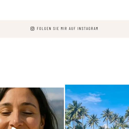
FOLGEN SIE MIR AUF INSTAGRAM
arpediem.travel.guide
carpediem.travel.gui
25. Juni
Dez. 7