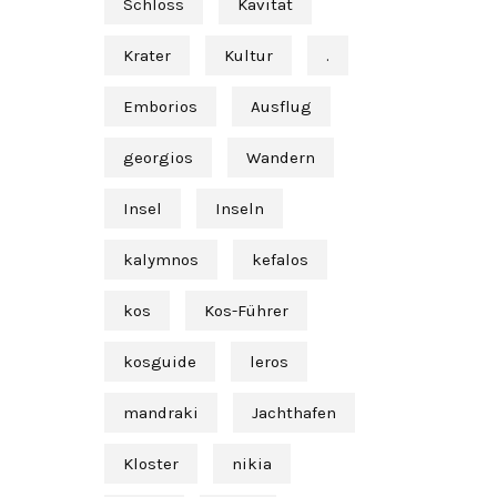
Schloss
Kavität
Krater
Kultur
.
Emborios
Ausflug
georgios
Wandern
Insel
Inseln
kalymnos
kefalos
kos
Kos-Führer
kosguide
leros
mandraki
Jachthafen
Kloster
nikia