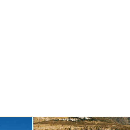
de
carpediem.travel.guide