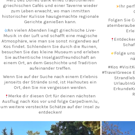
griechischen Cafés und einer Taverne wieder
Ihr per
zum Leben erwacht, wo man inmitten
historischer Kulisse hausgemachte regionale
Folgen Sie C
Gerichte genießen kann.
atemberaube
An vielen Abenden liegt griechische Live-
Erle
Musik in der Luft und schafft eine magische
Entdecken
Atmosphäre, wie man sie sonst nirgendwo auf
Schaf
Kos findet. Schlendern Sie durch die Ruinen,
besuchen Sie das kleine Museum und erleben
Folge uns
Sie authentische Inselgastfreundschaft an
nä
einem Ort, an dem Geschichte und Tradition
#Kos #VisitK
aufeinander treffen.
#TravelGreece 
Wenn Sie auf der Suche nach einem Erlebnis
Strandleb
jenseits der Strände sind, ist Haihoutes ein
UrlaubIn
Ort, den Sie nie vergessen werden.
ErkundeK
R
Merke dir diesen Ort für deinen nächsten
Ausflug nach Kos vor und folge CarpeDiem.lu,
um weitere versteckte Schätze auf der Insel zu
entdecken!
#Kos #KosInsel #Haihoutes #HiddenKos
#Gespensterdorf GriechischeGeschichte
carpediem.travel.guide
c
AuthentischesGriechenland Kosbesuch