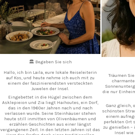
🏛️ Begeben Sie sich
Hallo, ich bin Laila, eure lokale Reiseleiterin
Träumen Sie 
auf Kos, und heute nehme ich euch mit zu
charmanten
einem der faszinierendsten versteckten
Sonnenunterg
Juwelen der Insel.
die nur Einhei
Eingebettet in die Hügel zwischen dem
Asklepieion und Zia liegt Haihoutes, ein Dorf,
Ganz gleich, 
das in den 1960er Jahren nach und nach
schönsten Stra
verlassen wurde. Seine Steinhäuser stehen
einem aufreg
heute still inmitten von Olivenbäumen und
perfekten Ort
erzählen Geschichten aus einer längst
zu genießen – i
vergangenen Zeit. In den letzten Jahren ist das
Insel wie
Herz des Dorfes dank eines traditionellen