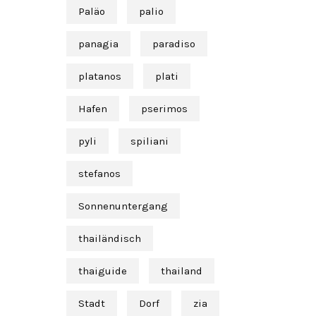
Paläo
palio
panagia
paradiso
platanos
plati
Hafen
pserimos
pyli
spiliani
stefanos
Sonnenuntergang
thailändisch
thaiguide
thailand
Stadt
Dorf
zia