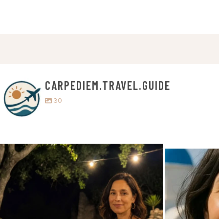
CARPEDIEM.TRAVEL.GUIDE
30
carpediem.travel.guide
c
5. Juli