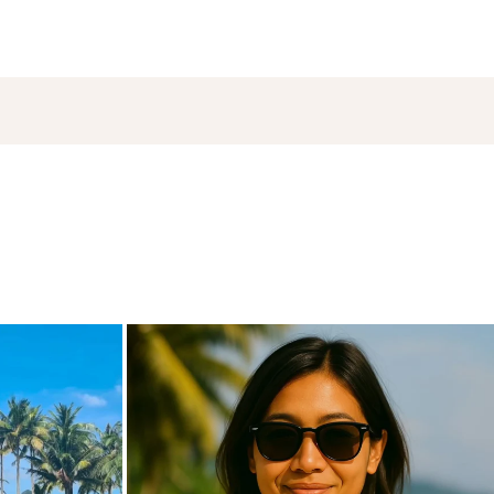
de
carpediem.travel.guide
18. November