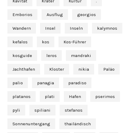
Kavität
Krater
Kultur
.
Emborios
Ausflug
georgios
Wandern
Insel
Inseln
kalymnos
kefalos
kos
Kos-Führer
kosguide
leros
mandraki
Jachthafen
Kloster
nikia
Paläo
palio
panagia
paradiso
platanos
plati
Hafen
pserimos
pyli
spiliani
stefanos
Sonnenuntergang
thailändisch