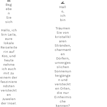
🏛️
🌊
Beg
Hall
ebe
o,
n
ich
Sie
bin
sich
Träumen
Hallo, ich
Sie von
bin Laila,
kristallkl
eure
aren
lokale
Stränden,
Reiseleite
charmant
rin auf
en
Kos, und
Dörfern,
heute
unverges
nehme
slichen
ich euch
Sonnenun
mit zu
tergänge
einem der
n und
fasziniere
versteckt
ndsten
en Orten,
versteckt
die nur
en
Einheimis
Juwelen
che
der Insel.
kennen?