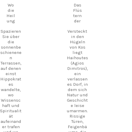
atembera
September
September
wo man
Wo
Das
ubende
inmitten
die
Flüs
Orte und
historisch
Heil
tern
unverges
er Kulisse
ung
der
sliche
hausgem
Erlebniss
Spazieren
Versteckt
achte
e auf ganz
Sie über
in den
regionale
Kos.
die
Hügeln
Gerichte
sonnenbe
von Kos
genießen
schienene
liegt
kann.
Entdecke
n
Haihoutes
n Sie Kos.
An
Terrassen,
(Agios
Erleben
vielen
auf denen
Dimitros),
Sie mehr.
Abenden
einst
ein
Schaffen
liegt
Hippokrat
verlassen
Sie
griechisc
es
es Dorf, in
Erinnerun
he Live-
wandelte,
dem sich
gen.
Musik in
wo
Natur und
der Luft
Folge
Wissensc
Geschicht
und
uns und
haft und
e leise
schafft
plane
Spiritualit
umarmen.
eine
noch
ät
Rissige
magische
heute
aufeinand
Türen,
Atmosphä
dein
er trafen
Feigenbä
re, wie
nächstes
und wo
ume, die