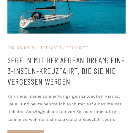
EXKURSIONEN
LEBENSSTIL
STANDORTE
SEGELN MIT DER AEGEAN DREAM: EINE
3-INSELN-KREUZFAHRT, DIE SIE NIE
VERGESSEN WERDEN
Kalimera, meine sonnenhungrigen Entdecker! Hier ist
Laila - und heute nehme ich euch mit auf eines meiner
liebsten Ganztagsabenteuer von Kos aus: eine luftige,
sonnenverwöhnte und musikreiche Kreuzfahrt zum
...