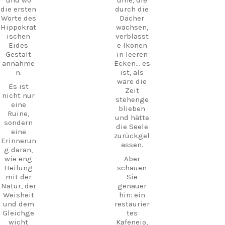
man sie
Abenteuer
die ersten
durch die
sonst
!
Worte des
Dächer
nirgendw
Hippokrat
wachsen,
#Kos
o auf Kos
ischen
verblasst
#VisitKos
findet.
Eides
e Ikonen
#KosIslan
Schlender
Gestalt
in leeren
d
n Sie
annahme
Ecken... es
#GreekIsl
durch die
n.
ist, als
ands
Ruinen,
wäre die
#TravelGr
Es ist
besuchen
Zeit
eece
nicht nur
Sie das
stehenge
Entdecke
eine
kleine
blieben
Kos
Ruine,
Museum
und hätte
Verborgen
sondern
und
die Seele
eSchätze
eine
erleben
zurückgel
Strandleb
Erinnerun
Sie
assen.
en
g daran,
authentis
Insellebe
wie eng
Aber
che
n
Heilung
schauen
Inselgastf
Reiseführ
mit der
Sie
reundsch
er
Natur, der
genauer
aft an
UrlaubInG
Weisheit
hin: ein
einem Ort,
riechenla
und dem
restaurier
an dem
nd
Gleichge
tes
Geschicht
CarpeDie
wicht
Kafeneio,
e und