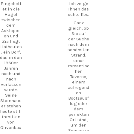
Eingebett
Ich zeige
et in die
Ihnen das
Hügel
echte Kos.
zwischen
Ganz
dem
gleich, ob
Asklepiei
Sie auf
on und
der Suche
Zia liegt
nach dem
Haihoutes
schönsten
, ein Dorf,
Strand,
das in den
einer
1960er
romantisc
Jahren
hen
nach und
Taverne,
nach
einem
verlassen
aufregend
wurde.
en
Seine
Bootsausf
Steinhäus
lug oder
er stehen
dem
heute still
perfekten
inmitten
Ort sind,
von
um den
Olivenbäu
Sonnenun
men und