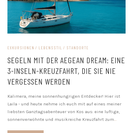
EXKURSIONEN
LEBENSSTIL
STANDORTE
SEGELN MIT DER AEGEAN DREAM: EINE
3-INSELN-KREUZFAHRT, DIE SIE NIE
VERGESSEN WERDEN
Kalimera, meine sonnenhungrigen Entdecker! Hier ist
Laila - und heute nehme ich euch mit auf eines meiner
liebsten Ganztagsabenteuer von Kos aus: eine luftige,
sonnenverwöhnte und musikreiche Kreuzfahrt zum
...