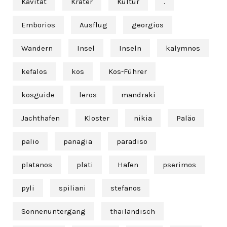
Kavität
Krater
Kultur
.
Emborios
Ausflug
georgios
Wandern
Insel
Inseln
kalymnos
kefalos
kos
Kos-Führer
kosguide
leros
mandraki
Jachthafen
Kloster
nikia
Paläo
palio
panagia
paradiso
platanos
plati
Hafen
pserimos
pyli
spiliani
stefanos
Sonnenuntergang
thailändisch