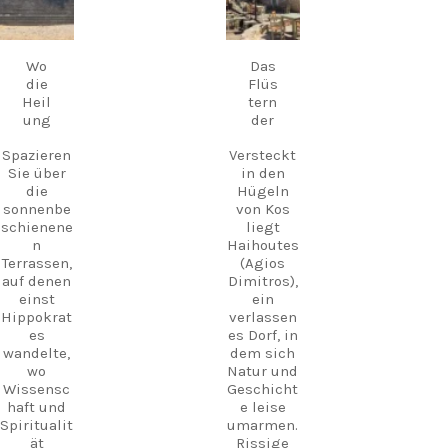
Leben
ps,
erwacht,
18.
17.
atembera
September
September
wo man
ubende
inmitten
Wo
Das
Orte und
historisch
die
Flüs
unverges
er Kulisse
Heil
tern
sliche
hausgem
ung
der
Erlebniss
achte
e auf ganz
regionale
Spazieren
Versteckt
Kos.
Gerichte
Sie über
in den
genießen
die
Hügeln
kann.
Entdecke
sonnenbe
von Kos
n Sie Kos.
schienene
liegt
An
Erleben
n
Haihoutes
vielen
Sie mehr.
Terrassen,
(Agios
Abenden
Schaffen
auf denen
Dimitros),
liegt
Sie
einst
ein
griechisc
Erinnerun
Hippokrat
verlassen
he Live-
gen.
es
es Dorf, in
Musik in
wandelte,
dem sich
der Luft
Folge
wo
Natur und
und
uns und
Wissensc
Geschicht
schafft
plane
haft und
e leise
eine
noch
Spiritualit
umarmen.
magische
heute
ät
Rissige
Atmosphä