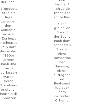
che
der Insel.
kennen?
Eingebett
Ich zeige
et in die
Ihnen das
Hügel
echte Kos.
zwischen
Ganz
dem
gleich, ob
Asklepiei
Sie auf
on und
der Suche
Zia liegt
nach dem
Haihoutes
schönsten
, ein Dorf,
Strand,
das in den
einer
1960er
romantisc
Jahren
hen
nach und
Taverne,
nach
einem
verlassen
aufregend
wurde.
en
Seine
Bootsausf
Steinhäus
lug oder
er stehen
dem
heute still
perfekten
inmitten
Ort sind,
von
um den