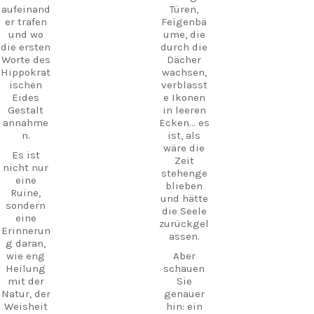
dein
aufeinand
Türen,
re, wie
nächstes
er trafen
Feigenbä
man sie
Abenteuer
und wo
ume, die
sonst
!
die ersten
durch die
nirgendw
#Kos
Worte des
Dächer
o auf Kos
#VisitKos
Hippokrat
wachsen,
findet.
#KosIslan
ischen
verblasst
Schlender
d
Eides
e Ikonen
n Sie
#GreekIsl
Gestalt
in leeren
durch die
ands
annahme
Ecken... es
Ruinen,
#TravelGr
n.
ist, als
besuchen
eece
wäre die
Sie das
Es ist
Entdecke
Zeit
kleine
nicht nur
Kos
stehenge
Museum
eine
Verborgen
blieben
und
Ruine,
eSchätze
und hätte
erleben
sondern
Strandleb
die Seele
Sie
eine
en
zurückgel
authentis
Erinnerun
Insellebe
assen.
che
g daran,
n
Inselgastf
wie eng
Aber
Reiseführ
reundsch
Heilung
schauen
er
aft an
mit der
Sie
UrlaubInG
einem Ort,
Natur, der
genauer
riechenla
an dem
Weisheit
hin: ein
nd