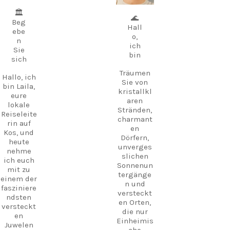
🏛️
🌊
Beg
Hall
ebe
o,
n
ich
Sie
bin
sich
Träumen
Hallo, ich
Sie von
bin Laila,
kristallkl
eure
aren
lokale
Stränden,
Reiseleite
charmant
rin auf
en
Kos, und
Dörfern,
heute
unverges
nehme
slichen
ich euch
Sonnenun
mit zu
tergänge
einem der
n und
fasziniere
versteckt
ndsten
en Orten,
versteckt
die nur
en
Einheimis
Juwelen