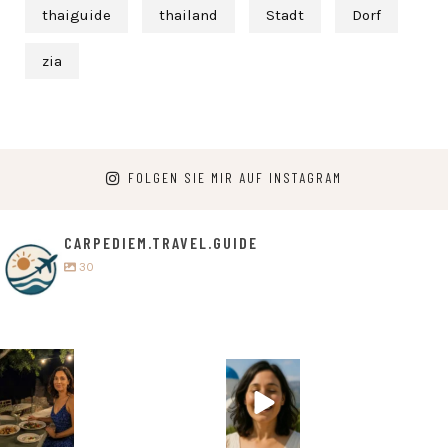
thaiguide
thailand
Stadt
Dorf
zia
FOLGEN SIE MIR AUF INSTAGRAM
CARPEDIEM.TRAVEL.GUIDE
30
carpediem.tr
carpediem.tr
avel.guide
avel.guide
5. Juli
25. Juni