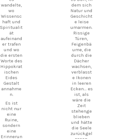
Musik in
wandelte,
dem sich
der Luft
Folge
wo
Natur und
und
uns und
Wissensc
Geschicht
schafft
plane
haft und
e leise
eine
noch
Spiritualit
umarmen.
magische
heute
ät
Rissige
Atmosphä
dein
aufeinand
Türen,
re, wie
nächstes
er trafen
Feigenbä
man sie
Abenteuer
und wo
ume, die
sonst
!
die ersten
durch die
nirgendw
#Kos
Worte des
Dächer
o auf Kos
#VisitKos
Hippokrat
wachsen,
findet.
#KosIslan
ischen
verblasst
Schlender
d
Eides
e Ikonen
n Sie
#GreekIsl
Gestalt
in leeren
durch die
ands
annahme
Ecken... es
Ruinen,
#TravelGr
n.
ist, als
besuchen
eece
wäre die
Sie das
Es ist
Entdecke
Zeit
kleine
nicht nur
Kos
stehenge
Museum
eine
Verborgen
blieben
und
Ruine,
eSchätze
und hätte
erleben
sondern
Strandleb
die Seele
Sie
eine
en
zurückgel
authentis
Erinnerun
Insellebe
assen.