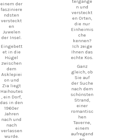
tergänge
einem der
n und
fasziniere
versteckt
ndsten
en Orten,
versteckt
die nur
en
Einheimis
Juwelen
che
der Insel.
kennen?
Eingebett
Ich zeige
et in die
Ihnen das
Hügel
echte Kos.
zwischen
Ganz
dem
gleich, ob
Asklepiei
Sie auf
on und
der Suche
Zia liegt
nach dem
Haihoutes
schönsten
, ein Dorf,
Strand,
das in den
einer
1960er
romantisc
Jahren
hen
nach und
Taverne,
nach
einem
verlassen
aufregend
wurde.
en