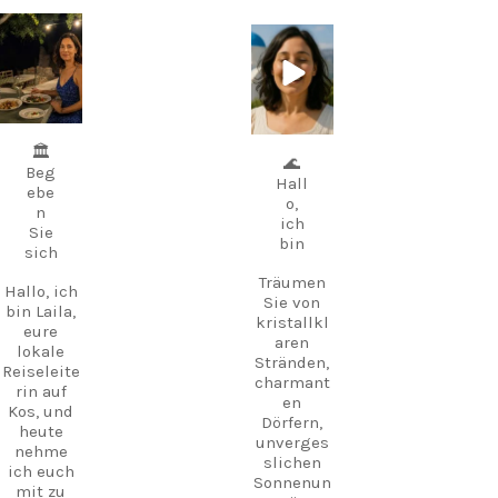
carpediem.tr
carpediem.tr
avel.guide
avel.guide
5. Juli
25. Juni
🏛️
🌊
Beg
Hall
ebe
o,
n
ich
Sie
bin
sich
Träumen
Hallo, ich
Sie von
bin Laila,
kristallkl
eure
aren
lokale
Stränden,
Reiseleite
charmant
rin auf
en
Kos, und
Dörfern,
heute
unverges
nehme
slichen
ich euch
Sonnenun
mit zu