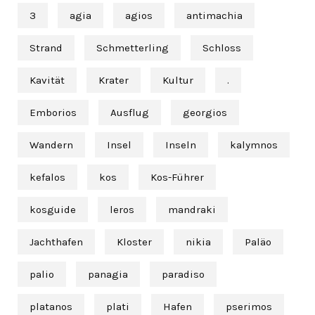
3
agia
agios
antimachia
Strand
Schmetterling
Schloss
Kavität
Krater
Kultur
.
Emborios
Ausflug
georgios
Wandern
Insel
Inseln
kalymnos
kefalos
kos
Kos-Führer
kosguide
leros
mandraki
Jachthafen
Kloster
nikia
Paläo
palio
panagia
paradiso
platanos
plati
Hafen
pserimos