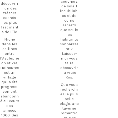
couchers
découvrir
de soleil
l'un des
inoubliabl
trésors
es et de
cachés
coins
les plus
secrets
fascinant
que seuls
s de l'île.
les
Niché
habitants
dans les
connaisse
collines
nt ?
entre
Laissez-
l'Asclépiéi
moi vous
on et Zia,
faire
Haihoutes
découvrir
est un
la vraie
village
Kos.
qui a été
Que vous
progressi
recherchi
vement
ez la plus
abandonn
belle
é au cours
plage, une
des
taverne
années
romantiq
1960. Ses
ue, une