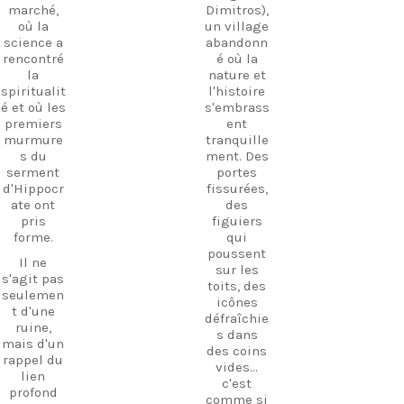
une
marché,
Dimitros),
Découvrez
atmosphè
où la
un village
Kos. Vivez
re
science a
abandonn
davantag
magique
rencontré
é où la
e
que l'on
la
nature et
d'expérien
ne
spiritualit
l'histoire
ces. Créez
retrouve
é et où les
s'embrass
des
nulle part
premiers
ent
souvenirs.
ailleurs à
murmure
tranquille
Kos.
Suivez-
s du
ment. Des
Promenez
nous et
serment
portes
-vous
commenc
d'Hippocr
fissurées,
parmi les
ez dès
ate ont
des
ruines,
aujourd’h
pris
figuiers
visitez le
ui à
forme.
qui
petit
planifier
poussent
Il ne
musée et
votre
sur les
s'agit pas
découvrez
prochaine
toits, des
seulemen
l'hospitali
aventure !
icônes
t d'une
té
défraîchie
#Kos
ruine,
authentiq
s dans
#VisitKos
mais d'un
ue de l'île
des coins
#KosIslan
rappel du
dans un
vides...
d
lien
lieu où
c'est
#GreekIsl
profond
l'histoire
comme si