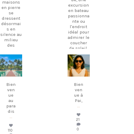
maisons
excursion
en pierre
en bateau
se
passionna
dressent
nte ou
désormai
l'endroit
s en
idéal pour
silence au
admirer le
milieu
coucher
des
de soleil,
oliviers,
je suis là
témoigna
pour vous
nt d'une
carpediem.tr
carpediem.tr
aider à
époque
avel.guide
avel.guide
découvrir
révolue.
l'île
Ces
Déc 7
18
comme
dernières
novembre
Bien
Bien
jamais
années, le
ven
ven
auparavan
cœur du
ue
ue à
t.
village a
au
Pai,
retrouvé
Des
para
...
une
vacances
dis
nouvelle
parfaites,
...
21
vie grâce
ça
à un café
commenc
0
110
et une
e par une