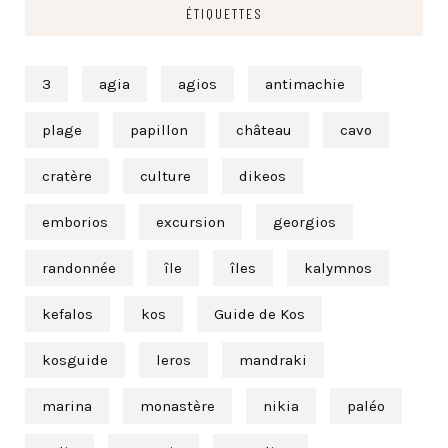
ÉTIQUETTES
3
agia
agios
antimachie
plage
papillon
château
cavo
cratère
culture
dikeos
emborios
excursion
georgios
randonnée
île
îles
kalymnos
kefalos
kos
Guide de Kos
kosguide
leros
mandraki
marina
monastère
nikia
paléo