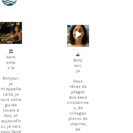
carpediem.tr
carpediem.tr
avel.guide
avel.guide
5 juillet
25 juin
🏛️
🌊
Rem
Bonj
onte
our,
z le
je
Bonjour,
Vous
je
rêvez de
m'appelle
plages
Laila, je
aux eaux
suis votre
cristalline
guide
s, de
locale à
villages
Kos, et
pleins de
aujourd'h
charme,
ui, je vais
de
vous faire