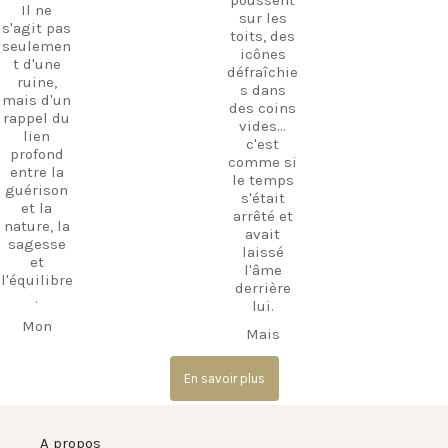
découvrez
prochaine
Il ne
sur les
l'hospitali
aventure !
s'agit pas
toits, des
té
seulemen
#Kos
icônes
authentiq
t d'une
#VisitKos
défraîchie
ue de l'île
ruine,
#KosIslan
s dans
dans un
mais d'un
d
des coins
lieu où
rappel du
#GreekIsl
vides...
l'histoire
lien
ands
c'est
et la
profond
#TravelGr
comme si
tradition
entre la
eece
le temps
se
guérison
Découvrir
s'était
rencontre
et la
Kos
arrêté et
nt.
nature, la
Trésors
avait
sagesse
Si vous
cachés
laissé
et
recherche
Vie à la
l'âme
l'équilibre
z une
plage Vie
derrière
.
expérienc
insulaire
lui.
e qui va
Guide de
Mon
Mais
au-delà
voyage
conseil ?
regardez
des
Vacances
Allez-y tôt
de plus
plages,
en Grèce
le matin
En savoir plus
près : un
Haihoutes
Carpe
pour
kafeneio
est un
Diem LU
capter la
restauré,
endroit
Explorer
lumière
l'odeur
A propos
que vous