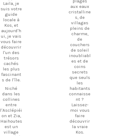
plages
Laila, je
aux eaux
suis votre
cristalline
guide
s, de
locale à
villages
Kos, et
pleins de
aujourd'h
charme,
ui, je vais
de
vous faire
couchers
découvrir
de soleil
l'un des
inoubliabl
trésors
es et de
cachés
coins
les plus
secrets
fascinant
que seuls
s de l'île.
les
Niché
habitants
dans les
connaisse
collines
nt ?
entre
Laissez-
l'Asclépiéi
moi vous
on et Zia,
faire
Haihoutes
découvrir
est un
la vraie
village
Kos.