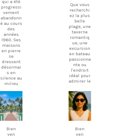
qui a été
Que vous
progressi
recherchi
vement
ez la plus
abandonn
belle
é au cours
plage, une
des
taverne
années
romantiq
1960. Ses
ue, une
maisons
excursion
en pierre
en bateau
se
passionna
dressent
nte ou
désormai
l'endroit
s en
idéal pour
silence au
admirer le
milieu
coucher
des
de soleil,
oliviers,
je suis là
témoigna
carpediem.tr
carpediem.tr
pour vous
avel.guide
avel.guide
nt d'une
aider à
époque
découvrir
révolue.
Déc 7
18
l'île
novembre
Ces
comme
dernières
Bien
Bien
jamais
années, le
ven
ven
auparavan