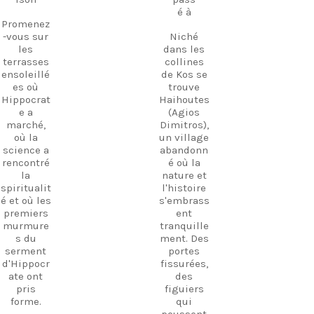
soirs, la
expérienc
é à
musique
es
Promenez
grecque
inoubliabl
-vous sur
Niché
jouée en
es à
les
dans les
direct
travers
terrasses
collines
emplit
l'île de
ensoleillé
de Kos se
l'air,
Kos.
es où
trouve
créant
Hippocrat
Haihoutes
une
Découvrez
e a
(Agios
atmosphè
Kos. Vivez
marché,
Dimitros),
re
davantag
où la
un village
magique
e
science a
abandonn
que l'on
d'expérien
rencontré
é où la
ne
ces. Créez
la
nature et
retrouve
des
spiritualit
l'histoire
nulle part
souvenirs.
é et où les
s'embrass
ailleurs à
premiers
ent
Kos.
Suivez-
murmure
tranquille
Promenez
nous et
s du
ment. Des
-vous
commenc
serment
portes
parmi les
ez dès
d'Hippocr
fissurées,
ruines,
aujourd’h
ate ont
des
visitez le
ui à
pris
figuiers
petit
planifier
forme.
qui
musée et
votre
poussent