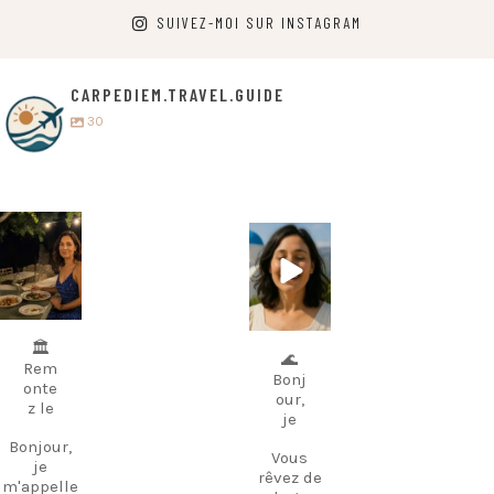
SUIVEZ-MOI SUR INSTAGRAM
CARPEDIEM.TRAVEL.GUIDE
30
carpediem.tr
carpediem.tr
avel.guide
avel.guide
5 juillet
25 juin
🏛️
🌊
Rem
Bonj
onte
our,
z le
je
Bonjour,
Vous
je
rêvez de
m'appelle