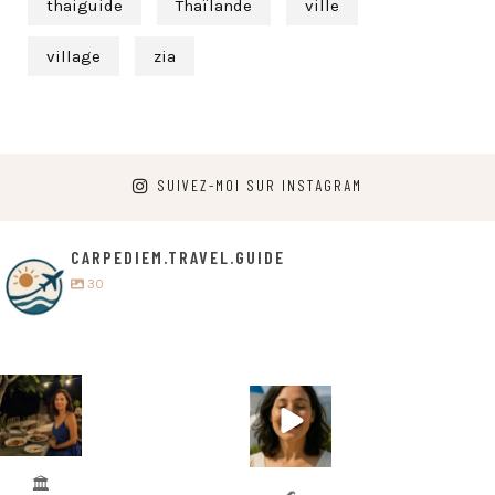
thaiguide
Thaïlande
ville
village
zia
SUIVEZ-MOI SUR INSTAGRAM
CARPEDIEM.TRAVEL.GUIDE
30
carpediem.tr
carpediem.tr
avel.guide
avel.guide
5 juillet
25 juin
🏛️