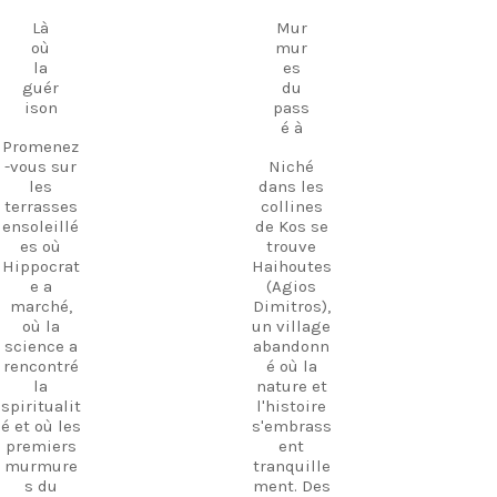
dans un
18
17
d'initiés,
septembre
septembre
cadre
Là
Mur
des lieux
chargé
où
mur
à couper
d'histoire.
la
es
le souffle
guér
du
De
et vivre
ison
pass
nombreux
des
é à
soirs, la
expérienc
Promenez
musique
es
-vous sur
Niché
grecque
inoubliabl
les
dans les
jouée en
es à
terrasses
collines
direct
travers
ensoleillé
de Kos se
emplit
l'île de
es où
trouve
l'air,
Kos.
Hippocrat
Haihoutes
créant
e a
(Agios
une
marché,
Dimitros),
Découvrez
atmosphè
où la
un village
Kos. Vivez
re
science a
abandonn
davantag
magique
rencontré
é où la
e
que l'on
la
nature et
d'expérien
ne
spiritualit
l'histoire
ces. Créez
retrouve
é et où les
s'embrass
des
nulle part
premiers
ent
souvenirs.
ailleurs à
murmure
tranquille
Kos.
Suivez-
s du
ment. Des
Promenez