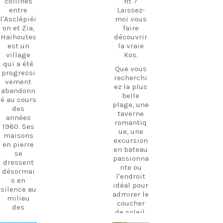
collines
nt ?
entre
Laissez-
l'Asclépiéi
moi vous
on et Zia,
faire
Haihoutes
découvrir
est un
la vraie
village
Kos.
qui a été
Que vous
progressi
recherchi
vement
ez la plus
abandonn
belle
é au cours
plage, une
des
taverne
années
romantiq
1960. Ses
ue, une
maisons
excursion
en pierre
en bateau
se
passionna
dressent
nte ou
désormai
l'endroit
s en
idéal pour
silence au
admirer le
milieu
coucher
des
de soleil,
oliviers,
je suis là