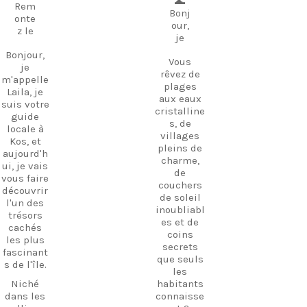
🌊
Rem
Bonj
onte
our,
z le
je
Bonjour,
Vous
je
rêvez de
m'appelle
plages
Laila, je
aux eaux
suis votre
cristalline
guide
s, de
locale à
villages
Kos, et
pleins de
aujourd'h
charme,
ui, je vais
de
vous faire
couchers
découvrir
de soleil
l'un des
inoubliabl
trésors
es et de
cachés
coins
les plus
secrets
fascinant
que seuls
s de l'île.
les
Niché
habitants
dans les
connaisse