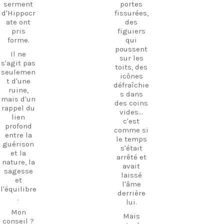
nous et
serment
portes
-vous
commenc
d'Hippocr
fissurées,
parmi les
ez dès
ate ont
des
ruines,
aujourd’h
pris
figuiers
visitez le
ui à
forme.
qui
petit
planifier
poussent
Il ne
musée et
votre
sur les
s'agit pas
découvrez
prochaine
toits, des
seulemen
l'hospitali
aventure !
icônes
t d'une
té
défraîchie
#Kos
ruine,
authentiq
s dans
#VisitKos
mais d'un
ue de l'île
des coins
#KosIslan
rappel du
dans un
vides...
d
lien
lieu où
c'est
#GreekIsl
profond
l'histoire
comme si
ands
entre la
et la
le temps
#TravelGr
guérison
tradition
s'était
eece
et la
se
arrêté et
Découvrir
nature, la
rencontre
avait
Kos
sagesse
nt.
laissé
Trésors
et
l'âme
Si vous
cachés
l'équilibre
derrière
recherche
Vie à la
.
lui.
z une
plage Vie
Mon
expérienc
insulaire
Mais
conseil ?
e qui va
Guide de