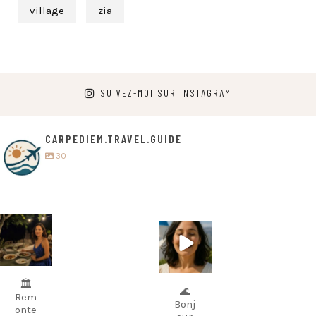
village
zia
SUIVEZ-MOI SUR INSTAGRAM
CARPEDIEM.TRAVEL.GUIDE
30
carpediem.tr
carpediem.tr
avel.guide
avel.guide
5 juillet
25 juin
🏛️
🌊
Rem
Bonj
onte