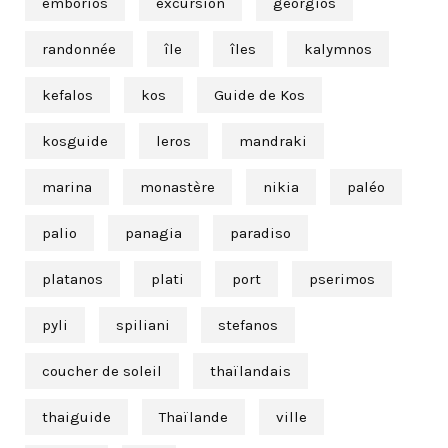
emborios
excursion
georgios
randonnée
île
îles
kalymnos
kefalos
kos
Guide de Kos
kosguide
leros
mandraki
marina
monastère
nikia
paléo
palio
panagia
paradiso
platanos
plati
port
pserimos
pyli
spiliani
stefanos
coucher de soleil
thaïlandais
thaiguide
Thaïlande
ville