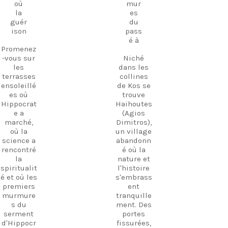
chargé
où
mur
à couper
d'histoire.
la
es
le souffle
guér
du
De
et vivre
ison
pass
nombreux
des
é à
soirs, la
expérienc
Promenez
musique
es
-vous sur
Niché
grecque
inoubliabl
les
dans les
jouée en
es à
terrasses
collines
direct
travers
ensoleillé
de Kos se
emplit
l'île de
es où
trouve
l'air,
Kos.
Hippocrat
Haihoutes
créant
e a
(Agios
une
marché,
Dimitros),
Découvrez
atmosphè
où la
un village
Kos. Vivez
re
science a
abandonn
davantag
magique
rencontré
é où la
e
que l'on
la
nature et
d'expérien
ne
spiritualit
l'histoire
ces. Créez
retrouve
é et où les
s'embrass
des
nulle part
premiers
ent
souvenirs.
ailleurs à
murmure
tranquille
Kos.
Suivez-
s du
ment. Des
Promenez
nous et
serment
portes
-vous
commenc
d'Hippocr
fissurées,
parmi les