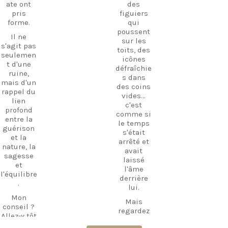
ez dès
ate ont
des
ruines,
aujourd’h
pris
figuiers
visitez le
ui à
forme.
qui
petit
planifier
poussent
Il ne
musée et
votre
sur les
s'agit pas
découvrez
prochaine
toits, des
seulemen
l'hospitali
aventure !
icônes
t d'une
té
défraîchie
#Kos
ruine,
authentiq
s dans
#VisitKos
mais d'un
ue de l'île
des coins
#KosIslan
rappel du
dans un
vides...
d
lien
lieu où
c'est
#GreekIsl
profond
l'histoire
comme si
ands
entre la
et la
le temps
#TravelGr
guérison
tradition
s'était
eece
et la
se
arrêté et
Découvrir
nature, la
rencontre
avait
Kos
sagesse
nt.
laissé
Trésors
et
l'âme
Si vous
cachés
l'équilibre
derrière
recherche
Vie à la
.
lui.
z une
plage Vie
Mon
expérienc
insulaire
Mais
conseil ?
e qui va
Guide de
regardez
Allez-y tôt
au-delà
voyage
de plus
le matin
des
Vacances