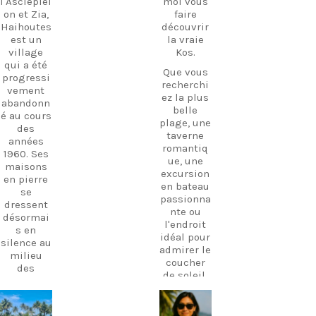
l'Asclépiéi
moi vous
on et Zia,
faire
Haihoutes
découvrir
est un
la vraie
village
Kos.
qui a été
Que vous
progressi
recherchi
vement
ez la plus
abandonn
belle
é au cours
plage, une
des
taverne
années
romantiq
1960. Ses
ue, une
maisons
excursion
en pierre
en bateau
se
passionna
dressent
nte ou
désormai
l'endroit
s en
idéal pour
silence au
admirer le
milieu
coucher
des
de soleil,
oliviers,
je suis là
témoigna
pour vous
nt d'une
carpediem.tr
carpediem.tr
aider à