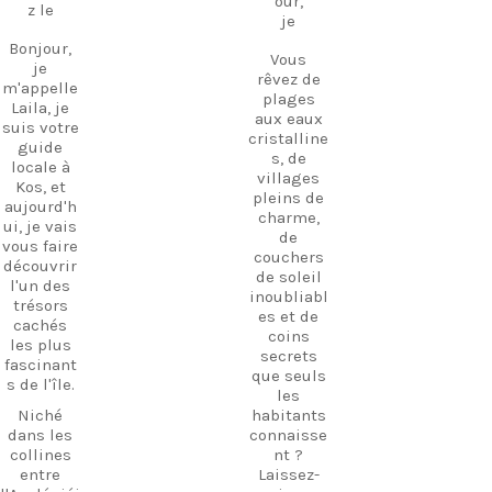
our,
z le
je
Bonjour,
Vous
je
rêvez de
m'appelle
plages
Laila, je
aux eaux
suis votre
cristalline
guide
s, de
locale à
villages
Kos, et
pleins de
aujourd'h
charme,
ui, je vais
de
vous faire
couchers
découvrir
de soleil
l'un des
inoubliabl
trésors
es et de
cachés
coins
les plus
secrets
fascinant
que seuls
s de l'île.
les
Niché
habitants
dans les
connaisse
collines
nt ?
entre
Laissez-