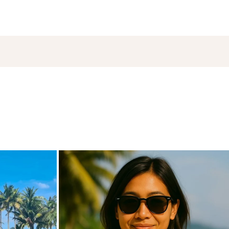
de
carpediem.travel.guide
18. November