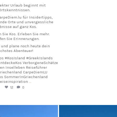
fekter Urlaub beginnt mit
Ortskenntnissen.
arpeDiem.lu für Insidertipps,
nde Orte und unvergessliche
bnisse auf ganz Kos.
 Sie Kos. Erleben Sie mehr.
fen Sie Erinnerungen.
 und plane noch heute dein
chstes Abenteuer!
os #KosIsland #GreekIslands
EntdeckeKos VerborgeneSchätze
en Inselleben Reiseführer
Griechenland CarpeDiemLU
os SommerInGriechenland
eiseinspiration
...
12
0
arpediem.travel.guide
carpediem.travel.gui