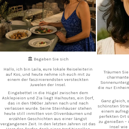
🏛️ Begeben Sie sich
Hallo, ich bin Laila, eure lokale Reiseleiterin
Träumen Sie 
auf Kos, und heute nehme ich euch mit zu
charmanten
einem der faszinierendsten versteckten
Sonnenunterg
Juwelen der Insel.
die nur Einhei
Eingebettet in die Hügel zwischen dem
Asklepieion und Zia liegt Haihoutes, ein Dorf,
Ganz gleich, 
das in den 1960er Jahren nach und nach
schönsten Stra
verlassen wurde. Seine Steinhäuser stehen
einem aufreg
heute still inmitten von Olivenbäumen und
perfekten Ort
erzählen Geschichten aus einer längst
zu genießen – i
vergangenen Zeit. In den letzten Jahren ist das
Insel wie
Herz des Dorfes dank eines traditionellen