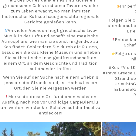
griechischen Cafés und einer Taverne wieder
Ihr per
zum Leben erwacht, wo man inmitten
historischer Kulisse hausgemachte regionale
Folgen Sie C
Gerichte genießen kann.
atemberaube
An vielen Abenden liegt griechische Live-
Erle
Musik in der Luft und schafft eine magische
Entdecken
Atmosphäre, wie man sie sonst nirgendwo auf
Schaf
Kos findet. Schlendern Sie durch die Ruinen,
besuchen Sie das kleine Museum und erleben
Folge uns
Sie authentische Inselgastfreundschaft an
nä
einem Ort, an dem Geschichte und Tradition
#Kos #VisitK
aufeinander treffen.
#TravelGreece 
Wenn Sie auf der Suche nach einem Erlebnis
Strandleb
jenseits der Strände sind, ist Haihoutes ein
UrlaubIn
Ort, den Sie nie vergessen werden.
ErkundeK
R
Merke dir diesen Ort für deinen nächsten
Ausflug nach Kos vor und folge CarpeDiem.lu,
um weitere versteckte Schätze auf der Insel zu
entdecken!
#Kos #KosInsel #Haihoutes #HiddenKos
#Gespensterdorf GriechischeGeschichte
carpediem.travel.guide
c
AuthentischesGriechenland Kosbesuch