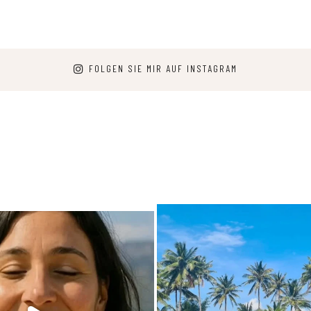
FOLGEN SIE MIR AUF INSTAGRAM
arpediem.travel.guide
carpediem.travel.gui
25. Juni
Dez. 7