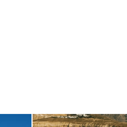
de
carpediem.travel.guide