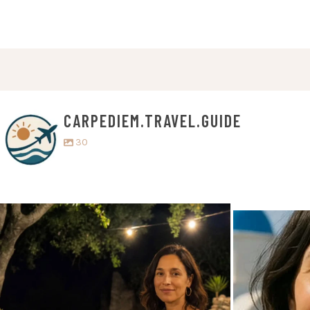
CARPEDIEM.TRAVEL.GUIDE
30
carpediem.travel.guide
c
5. Juli