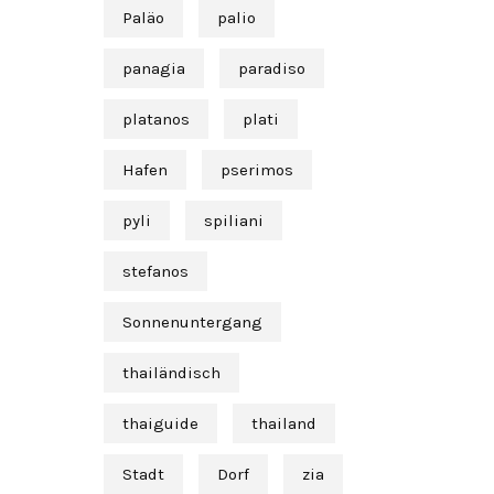
Paläo
palio
panagia
paradiso
platanos
plati
Hafen
pserimos
pyli
spiliani
stefanos
Sonnenuntergang
thailändisch
thaiguide
thailand
Stadt
Dorf
zia