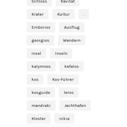
Schloss
Kavität
Krater
Kultur
.
Emborios
Ausflug
georgios
Wandern
Insel
Inseln
kalymnos
kefalos
kos
Kos-Führer
kosguide
leros
mandraki
Jachthafen
Kloster
nikia