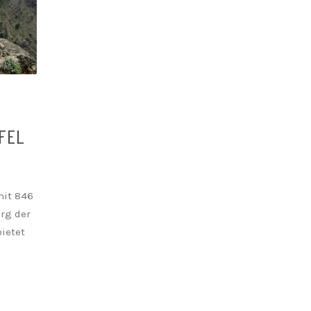
FEL
mit 846
rg der
bietet