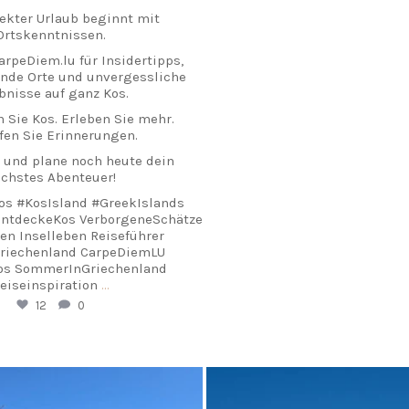
fekter Urlaub beginnt mit
Ortskenntnissen.
arpeDiem.lu für Insidertipps,
nde Orte und unvergessliche
bnisse auf ganz Kos.
 Sie Kos. Erleben Sie mehr.
fen Sie Erinnerungen.
 und plane noch heute dein
chstes Abenteuer!
os #KosIsland #GreekIslands
EntdeckeKos VerborgeneSchätze
en Inselleben Reiseführer
Griechenland CarpeDiemLU
os SommerInGriechenland
eiseinspiration
...
12
0
arpediem.travel.guide
carpediem.travel.gui