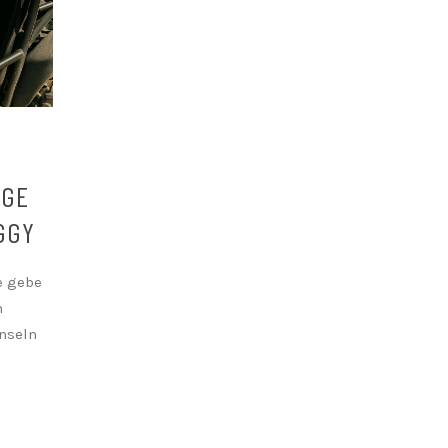
IGE
GY
te gebe
n
nseln