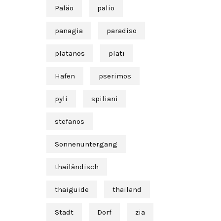
Paläo
palio
panagia
paradiso
platanos
plati
Hafen
pserimos
pyli
spiliani
stefanos
Sonnenuntergang
thailändisch
thaiguide
thailand
Stadt
Dorf
zia