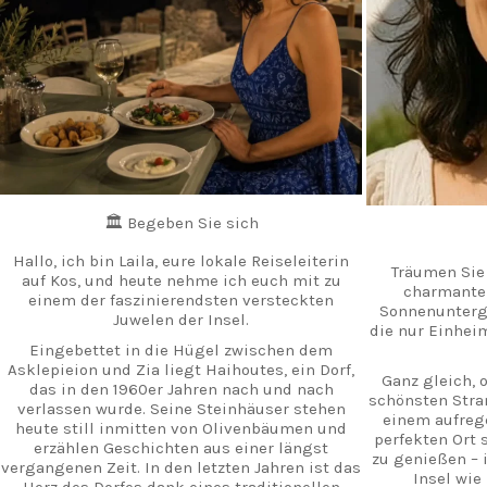
🏛️ Begeben Sie sich
Hallo, ich bin Laila, eure lokale Reiseleiterin
Träumen Sie 
auf Kos, und heute nehme ich euch mit zu
charmanten
einem der faszinierendsten versteckten
Sonnenunterg
Juwelen der Insel.
die nur Einhei
Eingebettet in die Hügel zwischen dem
Asklepieion und Zia liegt Haihoutes, ein Dorf,
Ganz gleich, 
das in den 1960er Jahren nach und nach
schönsten Stra
verlassen wurde. Seine Steinhäuser stehen
einem aufreg
heute still inmitten von Olivenbäumen und
perfekten Ort
erzählen Geschichten aus einer längst
zu genießen – i
vergangenen Zeit. In den letzten Jahren ist das
Insel wie
Herz des Dorfes dank eines traditionellen