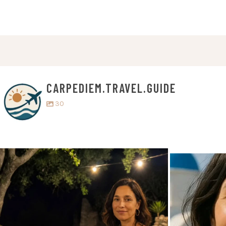
CARPEDIEM.TRAVEL.GUIDE
30
carpediem.travel.guide
c
5. Juli