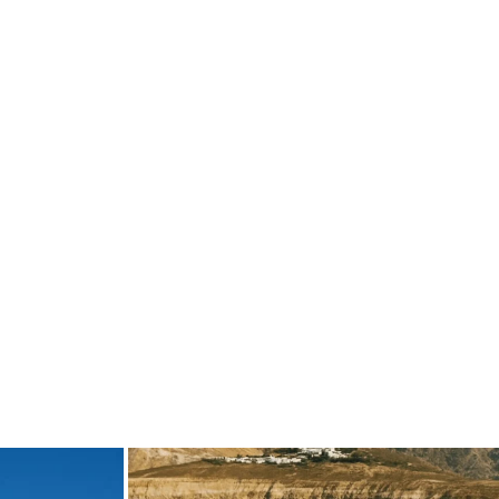
de
carpediem.travel.guide