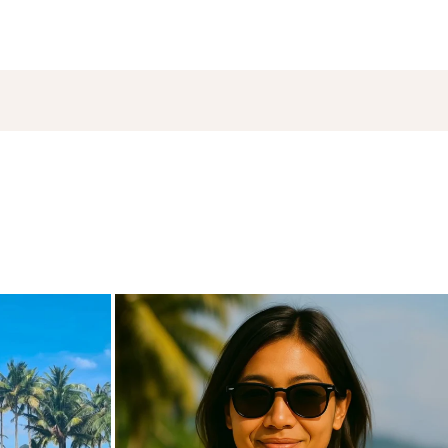
de
carpediem.travel.guide
18. November