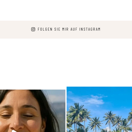
FOLGEN SIE MIR AUF INSTAGRAM
arpediem.travel.guide
carpediem.travel.gui
25. Juni
Dez. 7