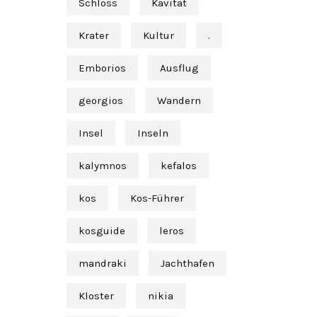
Schloss
Kavität
Krater
Kultur
.
Emborios
Ausflug
georgios
Wandern
Insel
Inseln
kalymnos
kefalos
kos
Kos-Führer
kosguide
leros
mandraki
Jachthafen
Kloster
nikia