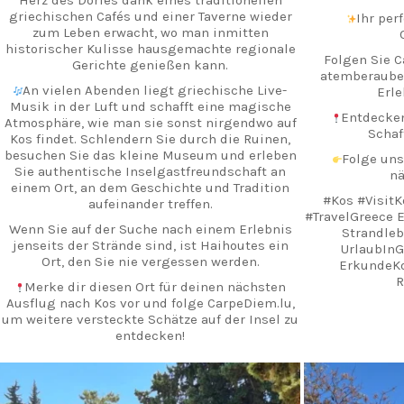
griechischen Cafés und einer Taverne wieder
Ihr per
zum Leben erwacht, wo man inmitten
historischer Kulisse hausgemachte regionale
Folgen Sie C
Gerichte genießen kann.
atemberaube
An vielen Abenden liegt griechische Live-
Erle
Musik in der Luft und schafft eine magische
Entdecken
Atmosphäre, wie man sie sonst nirgendwo auf
Schaf
Kos findet. Schlendern Sie durch die Ruinen,
besuchen Sie das kleine Museum und erleben
Folge uns
Sie authentische Inselgastfreundschaft an
nä
einem Ort, an dem Geschichte und Tradition
#Kos #VisitK
aufeinander treffen.
#TravelGreece 
Wenn Sie auf der Suche nach einem Erlebnis
Strandleb
jenseits der Strände sind, ist Haihoutes ein
UrlaubIn
Ort, den Sie nie vergessen werden.
ErkundeK
R
Merke dir diesen Ort für deinen nächsten
Ausflug nach Kos vor und folge CarpeDiem.lu,
um weitere versteckte Schätze auf der Insel zu
entdecken!
#Kos #KosInsel #Haihoutes #HiddenKos
#Gespensterdorf GriechischeGeschichte
carpediem.travel.guide
c
AuthentischesGriechenland Kosbesuch